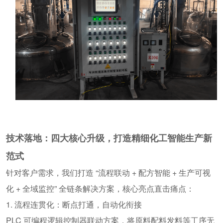
技术落地：四大核心升级，打造精细化工智能生产新
范式
针对客户需求，我们打造
“
流程联动
+
配方智能
+
生产
可视
化
+
全域监控
”
全链条解决方案，核心亮点直击痛点：
1. 流程连贯化：断点打通，自动化衔接
PLC
可编程逻辑控制器
联动方案，将原料
配料发
料
等
工序无