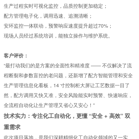
生产过程
实时可视
化监控
，品质控制更加稳定；
配方管理电子化，调用迅速、追溯清晰；
安环监控一体联动，预警响应速度提升超过
70%；
现场人员经过系统培训，能独立操作与维护系统。
客户评价：
“
最打动我们的是方案的全面性和精准度
——
不仅解决了流
程断裂和参数盲控的老问题，还新增了配方智能管理和
安全
生产管理信息化
看板，
14
寸控制柜大屏让工艺数据一目了
然，配方调用又快又准，安全风险能实时预警、快速响应，
全流程自动化让生产管理又省心又安心！
”
技术实力：专注化工自动化，更懂
“
安全
+
高效
”
双
重需求
此次项目落地，是我们深耕精细化工自动化领域的又一实