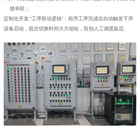
缝串联；
定制化开发
“
工序联动逻辑
”
：前序工序完成后自动触发下序
设备启动，批次切换时间
大大
缩短
，
告别人工调度延迟。